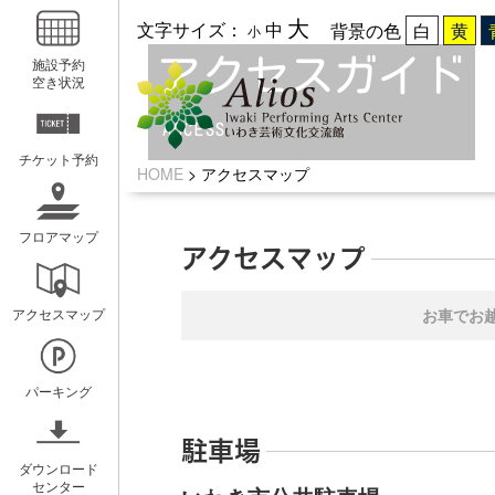
大
文字サイズ：
中
背景の色
小
アクセスガイド
施設予約
空き状況
ACCESS
チケット予約
HOME
>
アクセスマップ
フロアマップ
アクセスマップ
いわきアリオスとは
WEBマガ
お車でお
アクセスマップ
コンセプト
広報紙アリ
ミッション
キッズ☆ア
パーキング
概要と沿革
ホールスケ
駐車場
アクセスガイド
ダウンロード
センター