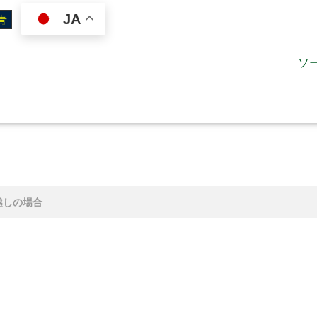
JA
ソ
ジン
施設を使いたい
越しの場合
オスペーパー
施設案内（施設一覧）
リぺ
施設利用ガイド
ジュール
図面・書類ダウンロード
料金