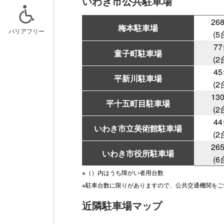
いわき市公共駐車場
26
梅本駐車場
バリアフリー
(5
7
童子町駐車場
ニュースリリース
スケジュー
(2
4
平新川駐車場
記事一覧
キッズルー
(2
13
平十五町目駐車場
おでかけア
(2
4
いわき市立美術館駐車場
(2
26
いわき市役所駐車場
(6
※（）内はうち障がい者用台数
※駐車台数に限りがありますので、公共交通機関をご
近隣駐車場マップ