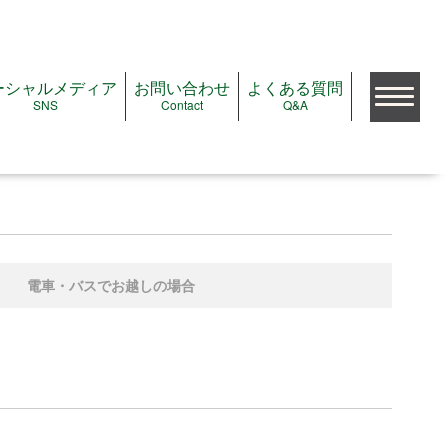
ーシャルメディア
お問い合わせ
よくある質問
SNS
Contact
Q&A
検索
公演をみたい
電車・バスでお越しの場合
公演＆イベントガイド
注目の公演＆イベント
これから予約開始の公演
ただいま受付中の公演