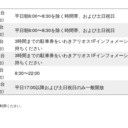
施設予約
8台
平日朝6:00〜8:30を除く時間帯、および土日祝日
台)
7台
平日朝6:00〜8:30を除く時間帯、および土日祝日
ル
アクセシビリティ
台)
5台
3時間までの駐車券をいわきアリオス1Fインフォメーシ
ムプログラム
バリアフリー
台)
持ちください
0台
3時間までの駐車券をいわきアリオス1Fインフォメーシ
リオス
鑑賞支援サービス
台)
持ちください
4台
フロアマップ
8:30〜22:00
台)
5台
平日17:00以降および土日祝日のみ一般開放
台)
利用ください。