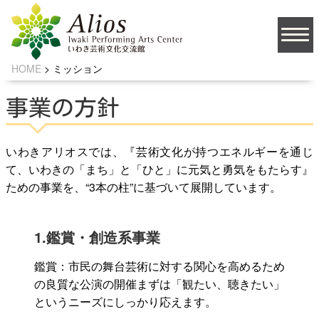
ミッション
MISSION
HOME
>
ミッション
大
文字サイズ
中
小
事業の方針
背景の色
いわきアリオスでは、『芸術文化が持つエネルギーを通じ
て、いわきの「まち」と「ひと」に元気と勇気をもたらす』
ための事業を、“3本の柱”に基づいて展開しています。
JA
1.鑑賞・創造系事業
ソーシャルメディア
鑑賞：市民の舞台芸術に対する関心を高めるため
の良質な公演の開催まずは「観たい、聴きたい」
というニーズにしっかり応えます。
お問い合わせ