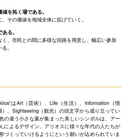
な価値を拓く場である。
に、その価値を地域全体に拡げていく。
である。
なく、市民との間に多様な回路を用意し、幅広い参加
いる。
s”はArt（芸術）、Life（生活）、Information（情
場）、Sightseeing（観光）の頭文字から成り立ってい
色の違う小さな葉が集まった美しいシンボルは、アー
んによるデザイン。アリオスに様々な年代の人たちが
形づくっていけるようにという願いが込められていま