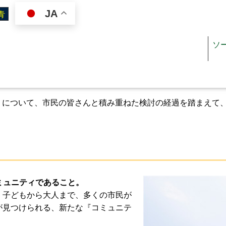
JA
ソ
」について、市民の皆さんと積み重ねた検討の経過を踏まえて
ジン
施設を使いたい
オスペーパー
施設案内（施設一覧）
リぺ
施設利用ガイド
ミュニティであること。
ジュール
図面・書類ダウンロード
、子どもから大人まで、多くの市民が
が見つけられる、新たな『コミュニテ
料金