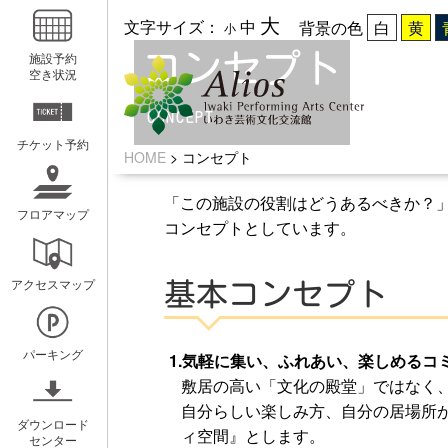
大
文字サイズ：
中
背景の色
小
コンセプト
施設予約
空き状況
CONCEPT
チケット予約
HOME
>
コンセプト
「この施設の役割はどうあるべきか？
フロアマップ
コンセプトとしています。
いわきアリオスとは
WEBマガ
アクセスマップ
基本コンセプト
コンセプト
広報紙アリ
ミッション
キッズ☆ア
パーキング
1.気軽に集い、ふれあい、楽しめるコ
概要と沿革
ホールスケ
敷居の高い「文化の殿堂」ではなく
自分らしい楽しみ方、自分の居場所
アクセスガイド
ダウンロード
ィ空間』とします。
センター