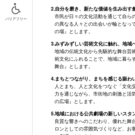
2.自分を磨き、新たな価値を生み出す
市民が日々の文化活動を通じて自ら
バリアフリー
の異なる人々との出会いが輪となっ
の場』とします。
ニュースリリース
スケジュー
3.みずみずしい芸術文化に触れ、地域
記事一覧
キッズルー
地域の伝統文化から先駆的な舞台芸
術文化にふれることで、地域に暮ら
おでかけア
舞台』とします。
4.まちとつながり、まちを感じる賑わ
人とまち、人と文化をつなぐ「文化
力を通じながら、市街地の刺激と活
の広場』とします。
5.地域における公共劇場の新しいスタ
良質な響きへのこだわり、優れた舞
ロンとしての雰囲気づくりなど、お