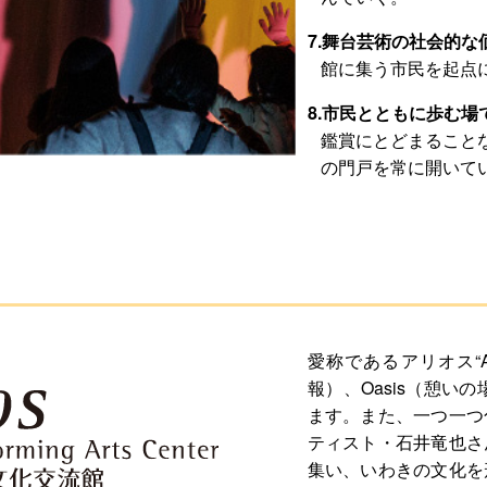
7.舞台芸術の社会的
館に集う市民を起点
8.市民とともに歩む場
鑑賞にとどまること
の門戸を常に開いて
愛称であるアリオス“Alio
報）、Oasis（憩いの
ます。また、一つ一つ
ティスト・石井竜也さ
集い、いわきの文化を