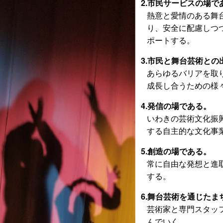
2.市民サービスの場で
熱意と愛情のある舞
り、安全に配慮しつ
ポートする。
3.市民と舞台芸術と
あらゆるバリアを取
成長し合うための様
4.発信の場である。
いわきの芸術文化振
する自主的な文化事
5.創造の場である。
常に自由な発想と進
する。
6.舞台芸術を通じた
芸術家と専門スタッ
んでいく。