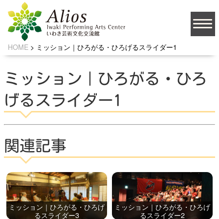
HOME
>
ミッション｜ひろがる・ひろげるスライダー1
大
文字サイズ
中
小
ミッション｜ひろがる・ひろ
背景の色
げるスライダー1
JA
関連記事
ソーシャルメディア
ミッション｜ひろがる・ひろげ
ミッション｜ひろがる・ひろげ
お問い合わせ
るスライダー3
るスライダー2