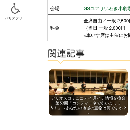
会場
GSユアサいわき小劇
バリアフリー
全席自由／一般 2,50
料金
（当日 一般 2,800円
ニュースリリース
スケジュー
※車いす席は主催にお
記事一覧
キッズルー
関連記事
おでかけア
アリオスコミュニティ 月イチ情報交換会
第53回「カンティーネであいましょ
う！」～あなたの地域の宝物は何ですか？
～