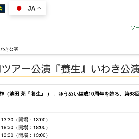
JA
ソ
いわき公演
国ツアー公演『養生』いわき公
ジン
施設を使いたい
オスペーパー
施設案内（施設一覧）
賞作（池田 亮『養生』 ） 。ゆうめい結成10周年を飾る、第
リぺ
施設利用ガイド
ジュール
図面・書類ダウンロード
13:30（開場：13:00）
18:30（開場：18:00）
料金
13:30（開場：13:00）