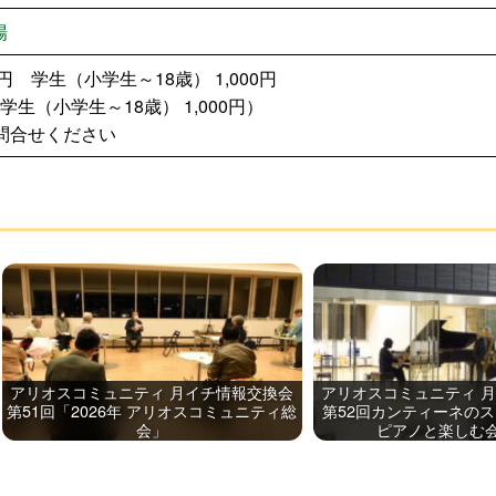
施設予約
場
0円 学生（小学生～18歳） 1,000円
 学生（小学生～18歳） 1,000円）
ル
アクセシビリティ
問合せください
ムプログラム
バリアフリー
リオス
鑑賞支援サービス
フロアマップ
アリオスコミュニティ 月イチ情報交換会
アリオスコミュニティ 
第51回「2026年 アリオスコミュニティ総
第52回カンティーネの
会」
ピアノと楽しむ会