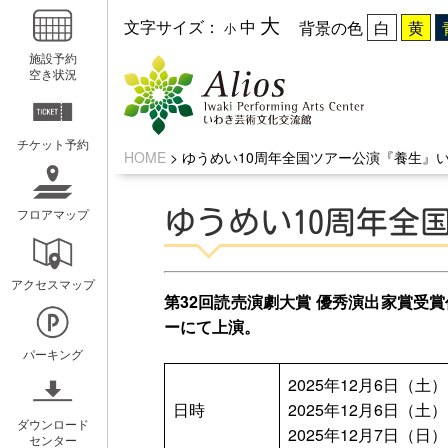
大
文字サイズ：
中
背景の色
小
施設予約
空き状況
チケット予約
HOME
>
ゆうめい10周年全国ツアー公演『養生』
フロアマップ
ゆうめい10周年全
いわきアリオスとは
WEBマガ
アクセスマップ
コンセプト
広報紙アリ
第32回読売演劇大賞 優秀演出家賞受
ーにて上演。
ミッション
キッズ☆ア
パーキング
概要と沿革
ホールスケ
2025年12月6日（土） 
日時
2025年12月6日（土） 
アクセスガイド
ダウンロード
2025年12月7日（日） 
センター