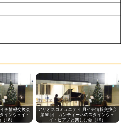
チケットガイド
過去の主催・共催公演＆イベント
ネーミングライツ・パートナー
ただいま準備中です
月イチ情報交換会
アリオスコミュニティ 月イチ情報交換会
スタインウェイ・
第55回 カンティーネのスタインウェ
（18）
イ・ピアノと楽しむ会（19）