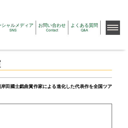
ーシャルメディア
お問い合わせ
よくある質問
SNS
Contact
Q&A
検索
演
公演をみたい
公演＆イベントガイド
68回岸田國士戯曲賞作家による進化した代表作を全国ツア
注目の公演＆イベント
これから予約開始の公演
ただいま受付中の公演