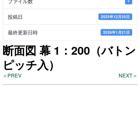
ファイル数
1
投稿日
2025年12月25日
よくある質問
最終更新日時
2026年1月21日
断面図 幕 1：200（バトン
検
索
ピッチ入）
＜PREV
NEXT＞
いわきアリオスとは
WEBマガジン
施設を使いたい