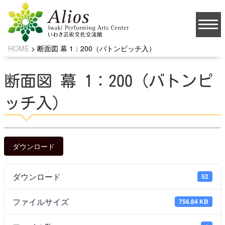
HOME
>
断面図 幕 1：200（バトンピッチ入）
大
文字サイズ
中
小
断面図 幕 1：200（バトンピ
背景の色
ッチ入）
JA
ダウンロード
ダウンロード
52
ソーシャルメディア
ファイルサイズ
756.84 KB
お問い合わせ