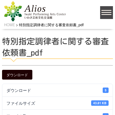
HOME
>
特別指定調律者に関する審査依頼書_pdf
大
文字サイズ
中
小
特別指定調律者に関する審査
背景の色
依頼書_pdf
JA
ダウンロード
ダウンロード
5
ソーシャルメディア
ファイルサイズ
43.81 KB
お問い合わせ