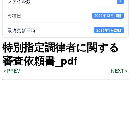
ファイル数
1
投稿日
2025年12月15日
よくある質問
最終更新日時
2026年1月20日
特別指定調律者に関する
検
索
審査依頼書_pdf
＜PREV
NEXT＞
いわきアリオスとは
WEBマガジン
施設を使いたい