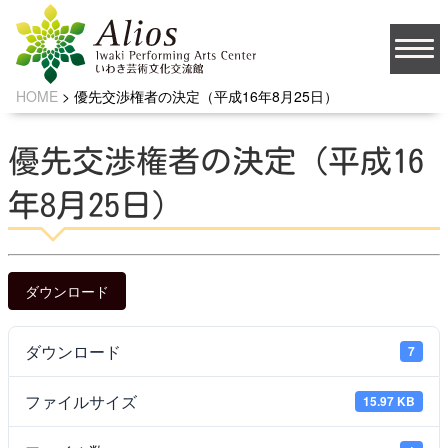
HOME
>
優先交渉権者の決定（平成16年8月25日）
大
文字サイズ
中
小
優先交渉権者の決定（平成16
背景の色
年8月25日）
JA
ダウンロード
ダウンロード
7
ソーシャルメディア
ファイルサイズ
15.97 KB
お問い合わせ