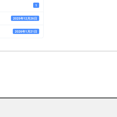
施設予約
1
2025年12月26日
ル
アクセシビリティ
2026年1月21日
ムプログラム
バリアフリー
リオス
鑑賞支援サービス
フロアマップ