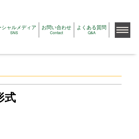
ーシャルメディア
お問い合わせ
よくある質問
SNS
Contact
Q&A
検索
公演をみたい
公演＆イベントガイド
形式
注目の公演＆イベント
これから予約開始の公演
ただいま受付中の公演