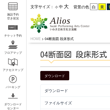
大
文字サイズ：
中
背景の色
小
施設予約
空き状況
チケット予約
HOME
>
04断面図 段床形式
フロアマップ
04断面図 段床形式
いわきアリオスとは
WEBマガ
アクセスマップ
コンセプト
広報紙アリ
ダウンロード
ミッション
キッズ☆ア
パーキング
ダウンロード
概要と沿革
ホールスケ
アクセスガイド
ファイルサイズ
ダウンロード
センター