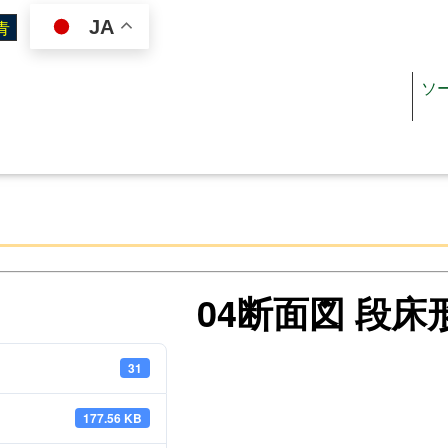
JA
ソ
ジン
施設を使いたい
オスペーパー
施設案内（施設一覧）
04断面図 段床
リぺ
施設利用ガイド
31
ジュール
図面・書類ダウンロード
料金
177.56 KB