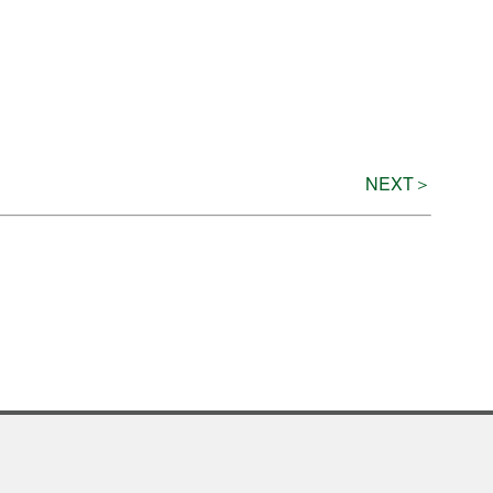
チケットガイド
過去の主催・共催公演＆イベント
ネーミングライツ・パートナー
ただいま準備中です
NEXT＞