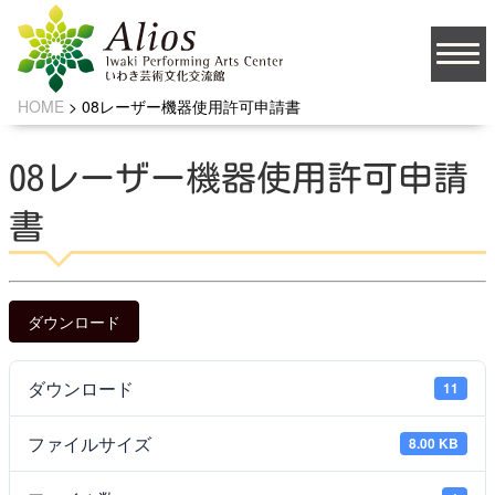
HOME
>
08レーザー機器使用許可申請書
大
文字サイズ
中
小
08レーザー機器使用許可申請
背景の色
書
JA
ダウンロード
ダウンロード
11
ソーシャルメディア
ファイルサイズ
8.00 KB
お問い合わせ