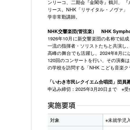
ンリーコ、二期会『金閣寺』鶴川、 『ルル
リース。NHK「リサイタル・ノヴァ」
学非常勤講師。
NHK交響楽団(管弦楽） NHK Symphony 
1926年10月に新交響楽団の名称で結
一流の指揮者・ソリストたちと共演し、
高峰の舞台でも活躍し、2024年8月
120回のコンサートを行い、その演奏は
の学校を訪問する「NHK こども音楽
「いわき市民レクイエム合唱団」団員
申込み締切：2025年3月20日まで ※
実施要項
対象
※未就学児