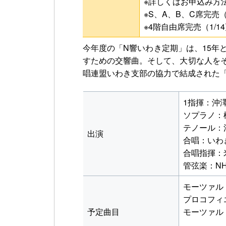
※詳しくはお申込み方
※S、A、B、C席完売（
※4階自由席完売（1/1
今年度の「N響いわき定期」は、15
すための交響曲。そして、大切な人を
唱連盟いわき支部の協力で結成された
1指揮：沖
ソプラノ：
テノール：
出演
合唱：いわ
合唱指揮：
管弦楽：N
モーツァルト
プロコフィエ
予定曲目
モーツァルト