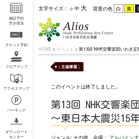
大
文字サイズ：
中
背景の色
小
施設予約
空き状況
チケット予約
HOME
>
イベント
>
第13回 NHK交響楽団いわき
|
主催事業
|
フロアマップ
いわきアリオスとは
WEBマガ
このイベントは終了しました。
アクセスマップ
コンセプト
広報紙アリ
第13回 NHK交響
ミッション
キッズ☆ア
パーキング
概要と沿革
ホールスケ
～東日本大震災15
アクセスガイド
ダウンロード
ジャンル: その他 会場：
アルパイン大
センター