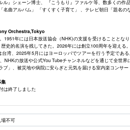
』シェーン博士、 『こうもり』ファルケ等、数多くの作品に出演。2
 「名曲アルバム」 「すくすく子育て」 、テレビ朝日「題名
Orchestra,Tokyo
成。1951年には日本放送協会（NHK)の支援を受けることと
歴史的名演を残してきた。2026年には創立100周年を迎える
には台湾、2025年5月にはヨーロッパでツアーを行う予定であ
、NHKの放送や公式You Tubeチャンネルなどを通じて全
クラブ」、被災地や病院に安らぎと元気を届ける室内楽コンサ
募集
受付は終了しました
入場不可