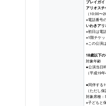
プレイガイ
アリオスチケ
（10:00〜2
※電話番号
いわきアリ
※初日は電
※1階チケ
※この公演
18歳以下
対象年齢
●公演当日
（平成19
●同伴する
（ただし保
対象席種：
※子どもと