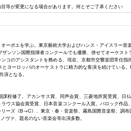
曲目等が変更になる場合があります。何とぞご了承ください
オーボエを学ぶ。東京藝術大学およびハンス・アイスラー音楽
はブザンソン国際指揮者コンクールでも優勝、併せてオーケス
レンコのアシスタントを務める。現在、京都市交響楽団常任指
とヨーロッパのオーケストラに精力的な客演を続けている。N響と
共演となる。
期課程修了。アカンサス賞、同声会賞、三菱地所賞受賞、日
ュトラウス協会賞受賞、日本音楽コンクール入賞。バロック作品
リーズ《B→C》、東京・春・音楽祭、霧島国際音楽祭、調布国
ル・ノヴァ、題名のない音楽会等出演多数。