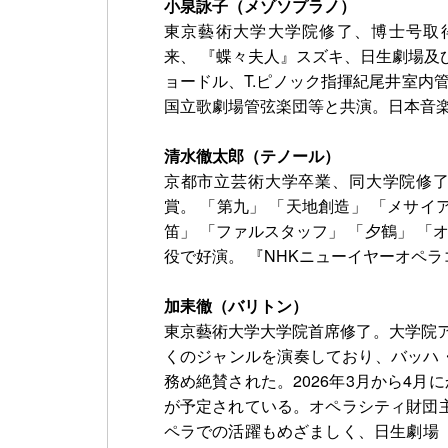
小泉詠子（メゾソプラノ）
東京藝術大学大学院修了、博士号取
来、 『蝶々夫人』スズキ、日生劇場
ョードル、T.ピノック指揮紀尾井室
国立歌劇場管弦楽団等と共演。日本音
清水徹太郎（テノール）
京都市立芸術大学卒業、同大学院修了
賞。 「第九」 「天地創造」 「メサイ
笛」 「ファルスタッフ」 「夕鶴」 「
役で好演。 『NHKニューイヤーオペラ
加耒徹（バリトン）
東京藝術大学大学院首席修了。大学院
くのジャンルを演奏しており、バッハ・
務め絶賛された。2026年3月から4
が予定されている。オペラシティ財団
ペラでの活躍もめざましく、日生劇場