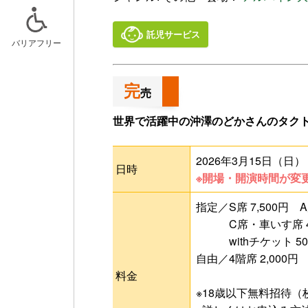
託児サービス
バリアフリー
ニュースリリース
スケジュー
完
売
記事一覧
キッズルー
世界で活躍中の沖澤のどかさんのタク
おでかけア
2026年3月15日（日） 
日時
※開場・開演時間が変更
指定／S席 7,500円 A席
C席・車いす席 4,5
withチケット 50
自由／4階席 2,000円
料金
※18歳以下無料招待（