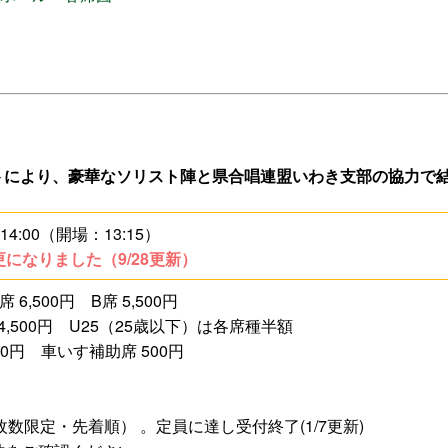
施設予約
ル
アクセシビリティ
ムプログラム
バリアフリー
トにより、豪華なソリスト陣と県合唱連盟いわき支部の協力で
リオス
鑑賞支援サービス
14:00（開場：13:15）
フロアマップ
になりました（9/28更新）
 6,500円 B席 5,500円
00円 U25（25歳以下）は各席種半額
0円 車いす補助席 500円
枚数限定・先着順） 。定員に達し受付終了(1/7更新)