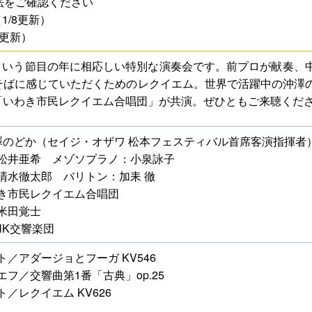
法をご確認ください
1/8更新）
4更新）
年という節目の年に相応しい特別な演奏会です。前プロが献奏、
そばに感じていただくためのレクイエム。世界で活躍中の沖澤
「いわき市民レクイエム合唱団」が共演。ぜひともご来聴くだ
澤のどか（セイジ・オザワ 松本フェスティバル首席客演指揮者
松井亜希 メゾソプラノ：小泉詠子
清水徹太郎 バリトン：加耒 徹
き市民レクイエム合唱団
米田覚士
HK交響楽団
／アダージョとフーガ KV546
フ／交響曲第1番「古典」op.25
／レクイエム KV626