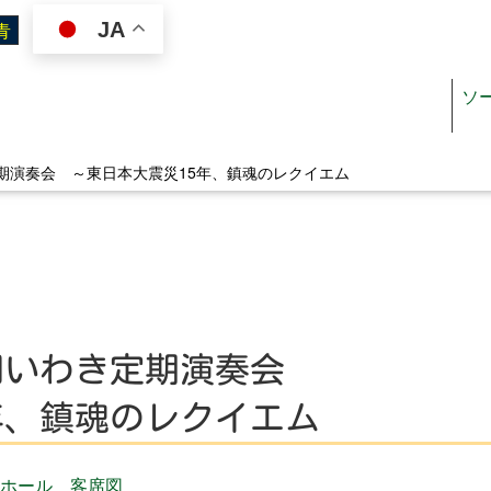
JA
ソ
定期演奏会 ～東日本大震災15年、鎮魂のレクイエム
ジン
施設を使いたい
オスペーパー
施設案内（施設一覧）
楽団いわき定期演奏会
リぺ
施設利用ガイド
ジュール
図面・書類ダウンロード
年、鎮魂のレクイエム
料金
ホール
客席図