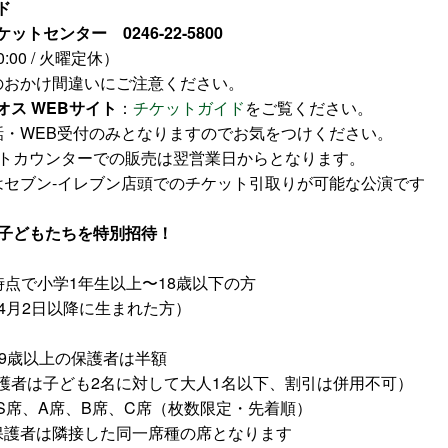
ド
ットセンター 0246-22-5800
0:00 / 火曜定休）
のおかけ間違いにご注意ください。
オス WEBサイト
：
チケットガイド
をご覧ください。
話・WEB受付のみとなりますのでお気をつけください。
ットカウンターでの販売は翌営業日からとなります。
はセブン‐イレブン店頭でのチケット引取りが可能な公演です
の子どもたちを特別招待！
時点で小学1年生以上〜18歳以下の方
年4月2日以降に生まれた方）
19歳以上の保護者は半額
護者は子ども2名に対して大人1名以下、割引は併用不可）
S席、A席、B席、C席（枚数限定・先着順）
保護者は隣接した同一席種の席となります