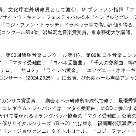
得。文化庁在外研修員として渡伊。M.プラッソン指揮『
及びサイトウ・キネン・フェスティバル松本『ヘンゼルとグレー
内管『コジ・ファン・トゥッテ』ドラベッラ等で高い評価を得る
楽コンクール第3位、岩城宏之音楽賞受賞。東京藝術大学講師。
。第33回飯塚音楽コンクール第1位、第82回日本音楽コ
ア」 「マタイ受難曲」 「ヨハネ受難曲」 「千人の交響曲」等
オテロ」 「サロメ」 「ラインの黄金」 「エフゲニー・オネー
コンサート（2024.2025） 』に出演。びわ湖ホール声楽ア
アカンサス賞受賞。二期会オペラ研修所を総代で修了。最優秀
コレギウム・ジャパンでは「マタイ受難曲」のCDに参加する
月にかけて開かれるオランダバッハ協会の『マタイ受難曲』公演
主催リサイタルシリーズ《B→C》では東京、福岡両公演満席の
『ドン・ジョヴァンニ』タイトルロール、 『コジ・ファン・ト