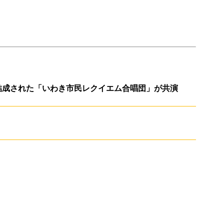
チケットガイド
過去の主催・共催公演＆イベント
ネーミングライツ・パートナー
ただいま準備中です
結成された「いわき市民レクイエム合唱団」が共演