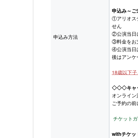
申込み～ご
①アリオス
せん
②公演当日
申込み方法
③料金をお
④公演当日
後はアンケ
18歳以下子
◇◇◇キャ
オンライン決
ご予約の前
チケットガ
withチケッ