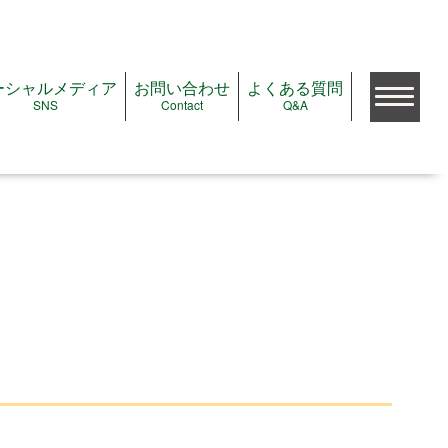
ーシャルメディア
お問い合わせ
よくある質問
SNS
Contact
Q&A
検索
公演をみたい
公演＆イベントガイド
注目の公演＆イベント
これから予約開始の公演
ただいま受付中の公演