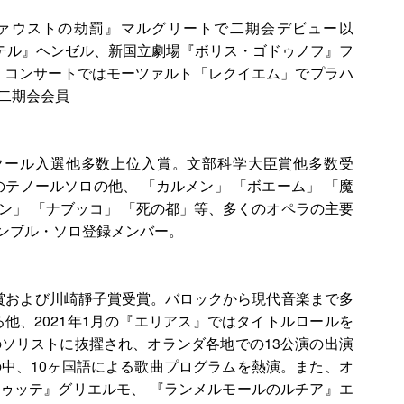
ファウストの劫罰』マルグリートで二期会デビュー以
テル』ヘンゼル、新国立劇場『ボリス・ゴドゥノフ』フ
。コンサートではモーツァルト「レクイエム」でプラハ
二期会会員
ンクール入選他多数上位入賞。文部科学大臣賞他多数受
のテノールソロの他、 「カルメン」 「ボエーム」 「魔
ギン」 「ナブッコ」 「死の都」等、多くのオペラの主要
ンサンブル・ソロ登録メンバー。
賞および川崎靜子賞受賞。バロックから現代音楽まで多
他、2021年1月の『エリアス』ではタイトルロールを
のソリストに抜擢され、オランダ各地での13公演の出演
中、10ヶ国語による歌曲プログラムを熱演。また、オ
ゥッテ』グリエルモ、 『ランメルモールのルチア』エ