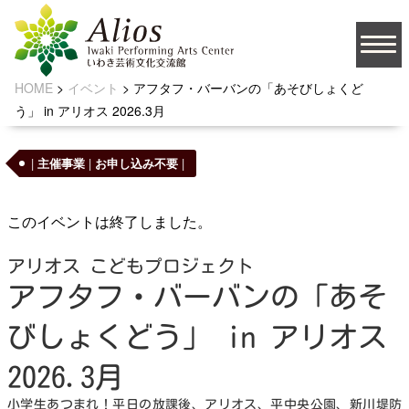
HOME
>
イベント
>
アフタフ・バーバンの「あそびしょくど
大
う」 in アリオス 2026.3月
文字サイズ
中
小
背景の色
|
主催事業
|
お申し込み不要
|
このイベントは終了しました。
JA
アリオス こどもプロジェクト
アフタフ・バーバンの「あそ
びしょくどう」 in アリオス
ソーシャルメディア
2026.3月
お問い合わせ
小学生あつまれ！平日の放課後、アリオス、平中央公園、新川堤防