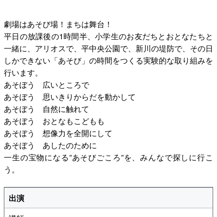
公演をみたい
劇場はあそび場！まちは舞台！
平日の放課後の1時間半、小学生のお友だちとおとなたちと
ニュースリリース
一緒に、アリオスで、平中央公園で、新川の堤防で、その日
しかできない「あそび」の時間をつくる実験的な取り組みを
行います。
スケジュール
あそぼう 広いところで
あそぼう 思いきりからだを動かして
アクセシビリティ
あそぼう 自然に触れて
あそぼう おとなもこどもも
あそぼう 想像力を全開にして
ネーミングライツ・パートナー
あそぼう あしたのために
一生の宝物になる”あそびごころ”を、みんなで探しに行こ
う。
出演