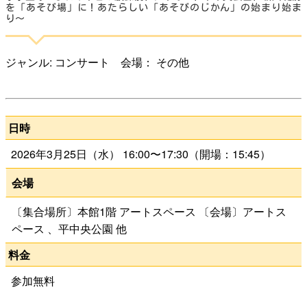
を「あそび場」に！あたらしい「あそびのじかん」の始まり始ま
り〜
よくある質問
ジャンル: コンサート 会場： その他
検
索
日時
2026年3月25日（水） 16:00〜17:30（開場：15:45）
いわきアリオスとは
会場
〔集合場所〕本館1階 アートスペース 〔会場〕アートス
WEBマガジン
ペース 、平中央公園 他
料金
施設を使いたい
参加無料