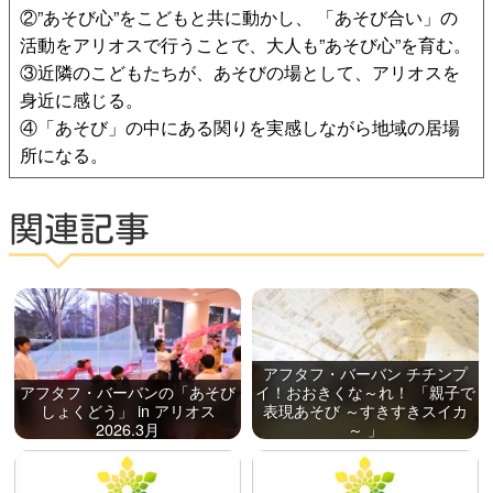
②”あそび心”をこどもと共に動かし、 「あそび合い」の
活動をアリオスで行うことで、大人も”あそび心”を育む。
③近隣のこどもたちが、あそびの場として、アリオスを
身近に感じる。
④「あそび」の中にある関りを実感しながら地域の居場
所になる。
関連記事
アフタフ・バーバン チチンプ
アフタフ・バーバンの「あそび
イ！おおきくな～れ！ 「親子で
しょくどう」 in アリオス
表現あそび ～すきすきスイカ
2026.3月
～ 」