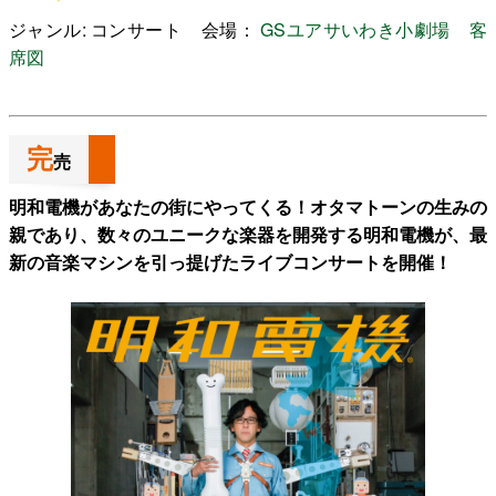
ジャンル: コンサート 会場：
GSユアサいわき小劇場
客
席図
よくある質問
完
売
検
索
明和電機があなたの街にやってくる！オタマトーンの生みの
親であり、数々のユニークな楽器を開発する明和電機が、最
新の音楽マシンを引っ提げたライブコンサートを開催！
いわきアリオスとは
WEBマガジン
施設を使いたい