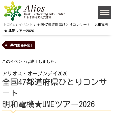
HOME
>
イベント
>
全国47都道府県ひとりコンサート 明和電機
大
★UMEツアー2026
文字サイズ
中
小
背景の色
|
共同主催事業
|
このイベントは終了しました。
JA
アリオス・オープンデイ2026
全国47都道府県ひとりコンサ
ート
ソーシャルメディア
明和電機★UMEツアー2026
お問い合わせ