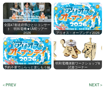
全国47都道府県ひとりコンサー
ト 明和電機★UMEツアー
2026
アリオス・オープンデイ2026
明和電機体験ワークショップ&
予約不要でふらっと楽しもう編
試遊コーナー
＜PREV
NEXT＞