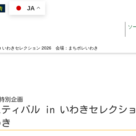
JA
ソ
n いわきセレクション 2026 会場：まちポレいわき
ジン
施設を使いたい
オスペーパー
施設案内（施設一覧）
 特別企画
リぺ
施設利用ガイド
ィバル in いわきセレクション
ジュール
図面・書類ダウンロード
わき
料金