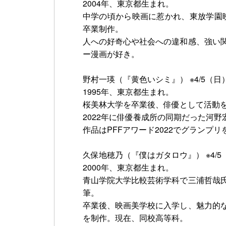
2004年、東京都生まれ。
中学の頃から映画に惹かれ、東放学園
卒業制作。
人への好奇心や社会への違和感、強い
ー漫画が好き。
野村一瑛（『黄色いシミ』） ※4/5（日
1995年、東京都生まれ。
桜美林大学を卒業後、俳優として活動
2022年に俳優養成所の同期だった河野宏
作品はPFFアワード2022でグランプリ
久保地穂乃（『僕はガタロウ』） ※4/5
2000年、東京都生まれ。
青山学院大学比較芸術学科で三浦哲哉
筆。
卒業後、映画美学校に入学し、魅力的
を制作。現在、同校高等科。