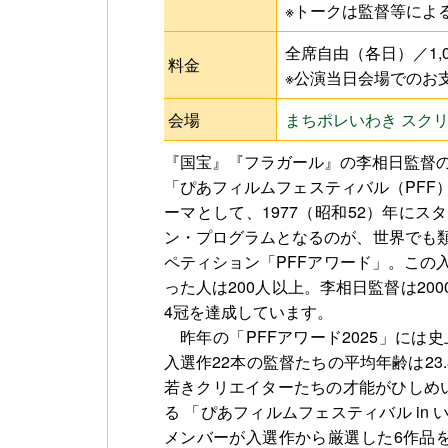
※トークは監督等によ
全席自由（各日）／1,
料金
※公演当日会場でのお
会場
まちポレいわき スクリ
『国宝』『フラガール』の李相日監督の
「ぴあフィルムフェスティバル（PFF
ーマとして、1977（昭和52）年に
ン・プログラムとなるのが、世界でも
ペティション「PFFアワード」。この
った人は200人以上。李相日監督は20
4冠を達成しています。
昨年の「PFFアワード2025」には史
入選作22本の監督たちの平均年齢は23
若きクリエイターたちの才能がひしめ
る 「ぴあフィルムフェスティバル in
メンバーが入選作から厳選した6作品を