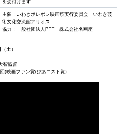
を受付けます
主催：いわきポレポレ映画祭実行委員会 いわき芸
術文化交流館アリオス
協力：一般社団法人PFF 株式会社名画座
4日（土）
大智監督
47回)映画ファン賞(ぴあニスト賞)