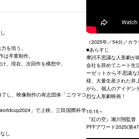
なし
（2025年／54分／カ
造力を培う。
■あらすじ
作は卒業制作。
摩訶不思議な人形劇が
続け、現在、次回作を構想中。
会社を辞めてニート生
ーゼットから不思議な
様、大量生産された井
がら、個人のアイデン
修了し、映像制作の有志団体「ニウマコ
烈な人形劇映画！
orldcup2024」で上映。三田国際科学
15:15～
『紅の空』瀨川翔監督
PFFアワード2025(第
場なし