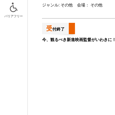
ジャンル: その他 会場： その他
バリアフリー
受
付終了
ニュースリリース
スケジュー
今、観るべき新進映画監督がいわきに
記事一覧
キッズルー
おでかけア