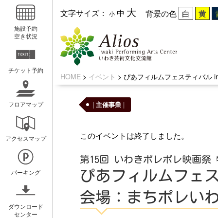
大
文字サイズ：
中
背景の色
小
施設予約
空き状況
チケット予約
HOME
>
イベント
>
ぴあフィルムフェスティバル i
|
主催事業
|
フロアマップ
いわきアリオスとは
WEBマガ
このイベントは終了しました。
アクセスマップ
コンセプト
広報紙アリ
第15回 いわきポレポレ映画祭
ミッション
キッズ☆ア
ぴあフィルムフェステ
パーキング
概要と沿革
ホールスケ
会場：まちポレい
アクセスガイド
ダウンロード
センター