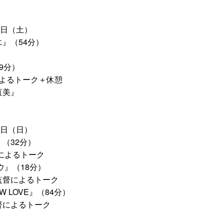
月4日（土）
エ』（54分）
39分）
督によるトーク＋休憩
直美』
月5日（日）
』（32分）
督によるトーク
ロウ』（18分）
乃監督によるトーク
EW LOVE』（84分）
監督によるトーク