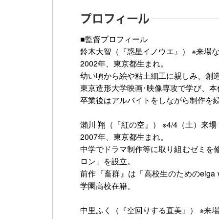
プロフィール
■監督プロフィール
鈴木大智（『惑星イノウエ』） ※来場
2002年、東京都生まれ。
幼い頃から絵や粘土細工に親しみ、創
東京造形大学映画･映像専攻で学び、本
卒業後はアルバイトをしながら制作を
瀨川 翔（『紅の空』） ※4/4（土）来場
2007年、東京都生まれ。
中学でドラマ制作等に取り組むゼミを
ロン」を設立。
前作『畜群』は「高校生のためのeiga w
学園高校在籍。
中里ふく（『空回りする直美』） ※来