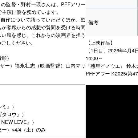
』の監督・野村一瑛さんは、PFFアワー
1』で主演俳優を務めています。
自作について語っていただくほか、監
備考
ちが客席からの感想や質問を受ける時間
しい風を感じ、これからの映画界を担う
過ごしください。
【上映作品】
〔1日目〕2026年4月
音順）
14:00～
サー）福永壮志（映画監督）山内マリ
『惑星イノウエ』 鈴木
PFFアワード2025(第
）
シミ』）
ガタロウ』）
NEW LOVE』）
ー）※4/4（土）のみ