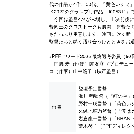
代の作品が4作、30代、『黄色いシミ
ド2022のグランプリ作品『J00531
今回は監督4名が来場し、上映前後に
督同士のクロストークも展開。監督た
もたっぷり用意します。映画に吹く新
監督たちと熱く語り合うひとときをお
※PFFアワード2025 最終選考委員（50
門脇 麦（俳優）関友彦（プロデュー
コ（作家）山中瑤子（映画監督）
登壇予定監督
瀨川 翔監督（『紅の空』
野村一瑛監督（『黄色い
出演
久保地穂乃監督（『僕は
岩倉龍一監督（『BRAND 
荒木啓子（PPFディレクタ