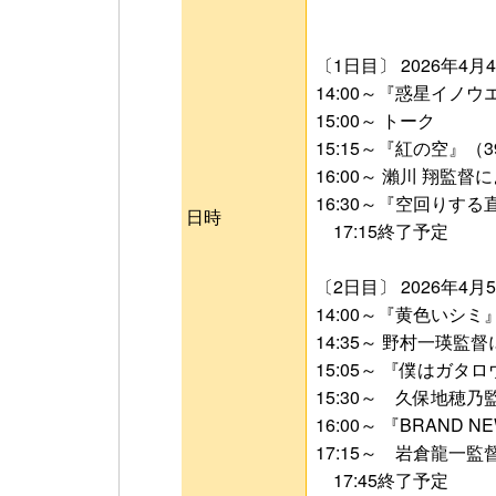
〔1日目〕 2026年4
14:00～『惑星イノウ
15:00～ トーク
15:15～『紅の空』（
16:00～ 瀨川 翔監
16:30～『空回りする
日時
17:15終了予定
〔2日目〕 2026年4
14:00～『黄色いシミ
14:35～ 野村一瑛監
15:05～ 『僕はガタ
15:30～ 久保地穂
16:00～ 『BRAND N
17:15～ 岩倉龍一
17:45終了予定