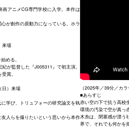
映画アニメCG専門学校に入学。本作は
関心が創作の原動力になっている。ホラ
）来場
を始める。
紀が監督した『J005311』で初主演。
を受賞。
（2025年／39分／カ
（日）来場
■あらすじ
赤い空の下で抗う高校
氏に学び、トリュフォーの研究論文を執
環境の汚染で空が真っ
木糸は、閉塞感が漂う
な友人らを撮りたいという思いから本作
界で、それでも何かを