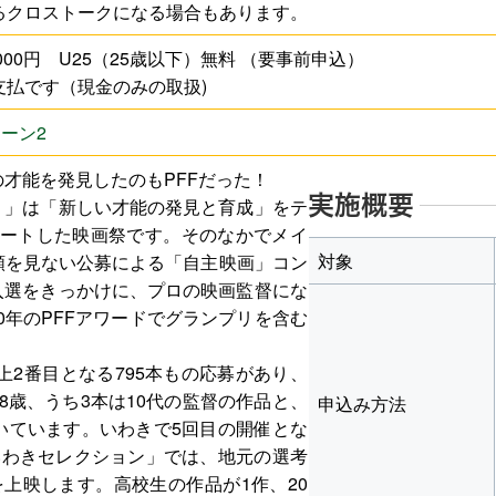
るクロストークになる場合もあります。
000円 U25（25歳以下）無料 （要事前申込）
支払です（現金のみの取扱)
ーン2
才能を発見したのもPFFだった！
実施概要
）」は「新しい才能の発見と育成」をテ
スタートした映画祭です。そのなかでメイ
対象
類を見ない公募による「自主映画」コン
入選をきっかけに、プロの映画監督にな
00年のPFFアワードでグランプリを含む
上2番目となる795本もの応募があり、
.8歳、うち3本は10代の監督の作品と、
申込み方法
いています。いわきで5回目の開催とな
 いわきセレクション」では、地元の選考
上映します。高校生の作品が1作、20