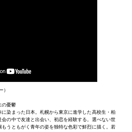
ラー）
生の憂鬱
赤に染まった日本。札幌から東京に進学した高校生・柏
社会の中で友達と出会い、初恋を経験する。選べない世
掴もうともがく青年の姿を独特な色彩で鮮烈に描く。若