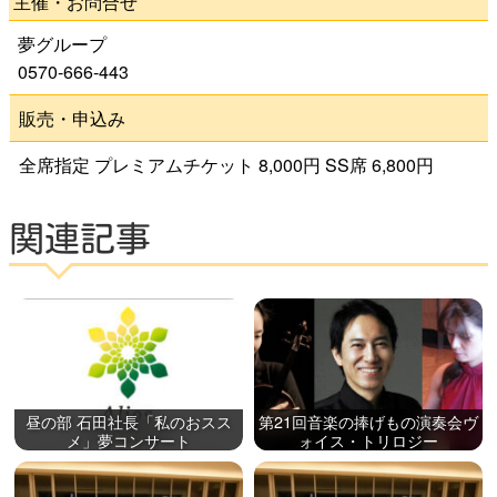
主催・お問合せ
夢グループ
よくある質問
0570-666-443
販売・申込み
全席指定 プレミアムチケット 8,000円 SS席 6,800円
検
索
関連記事
いわきアリオスとは
WEBマガジン
昼の部 石田社長「私のおスス
第21回音楽の捧げもの演奏会ヴ
施設を使いたい
メ」夢コンサート
ォイス・トリロジー