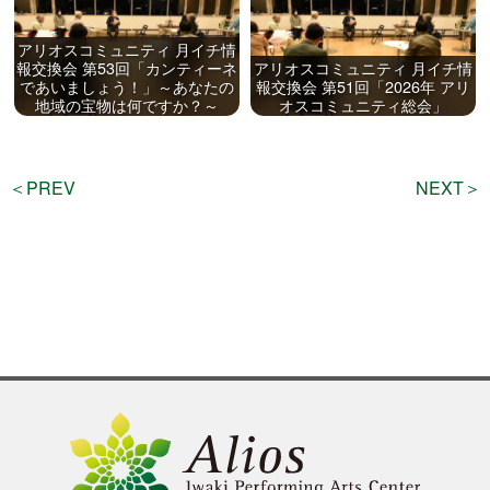
公演をみたい
アリオスコミュニティ 月イチ情
報交換会 第53回「カンティーネ
アリオスコミュニティ 月イチ情
であいましょう！」～あなたの
報交換会 第51回「2026年 アリ
ニュースリリース
地域の宝物は何ですか？～
オスコミュニティ総会」
スケジュール
＜PREV
NEXT＞
アクセシビリティ
ネーミングライツ・パートナー