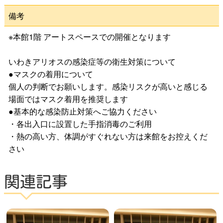
公演をみたい
備考
※本館1階 アートスペースでの開催となります
ニュースリリース
いわきアリオスの感染症等の衛生対策について
●マスクの着用について
スケジュール
個人の判断でお願いします。感染リスクが高いと感じる
場面ではマスク着用を推奨します
アクセシビリティ
●基本的な感染防止対策へご協力ください
・各出入口に設置した手指消毒のご利用
・熱の高い方、体調がすぐれない方は来館をお控えくだ
ネーミングライツ・パートナー
さい
関連記事