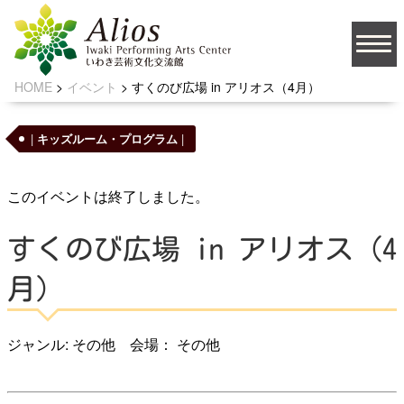
HOME
>
イベント
>
すくのび広場 in アリオス（4月）
大
文字サイズ
中
小
|
キッズルーム・プログラム
|
背景の色
このイベントは終了しました。
JA
すくのび広場 in アリオス（4
月）
ソーシャルメディア
ジャンル: その他 会場： その他
お問い合わせ