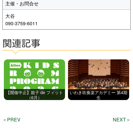
主催・お問合せ
大谷
090-3759-6011
関連記事
【開催中止】親子 de フィット
いわき吹奏楽アカデミー 第4期
（6月）
生
＜PREV
NEXT＞