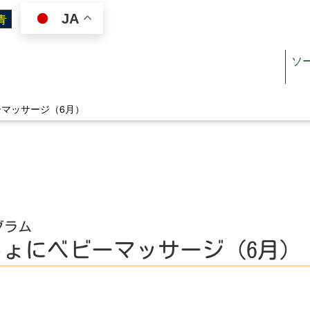
JA
ソ
マッサージ（6月）
ジン
施設を使いたい
オスペーパー
施設案内（施設一覧）
グラム
リぺ
施設利用ガイド
ょにベビーマッサージ（6月）
ジュール
図面・書類ダウンロード
料金