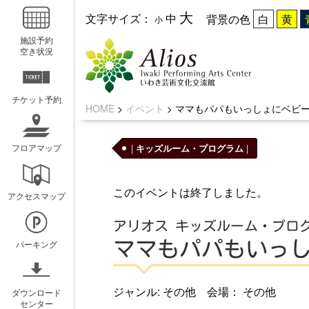
大
文字サイズ：
中
背景の色
小
施設予約
空き状況
チケット予約
HOME
>
イベント
>
ママもパパもいっしょにベビー
|
キッズルーム・プログラム
|
フロアマップ
いわきアリオスとは
WEBマガ
このイベントは終了しました。
アクセスマップ
コンセプト
広報紙アリ
アリオス キッズルーム・プロ
ミッション
キッズ☆ア
ママもパパもいっし
パーキング
概要と沿革
ホールスケ
アクセスガイド
ジャンル: その他 会場： その他
ダウンロード
センター