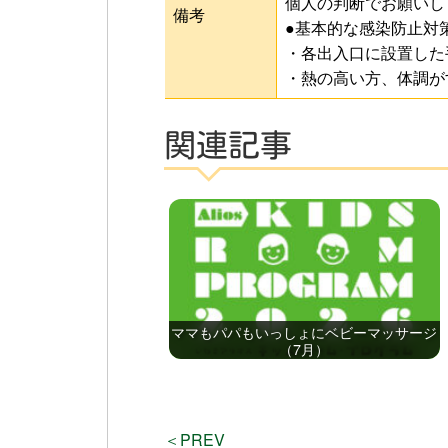
個人の判断でお願いし
備考
●基本的な感染防止対
・各出入口に設置した
・熱の高い方、体調が
関連記事
ママもパパもいっしょにベビーマッサージ
（7月）
＜PREV