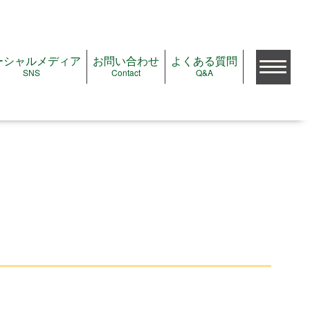
ーシャルメディア
お問い合わせ
よくある質問
SNS
Contact
Q&A
検索
公演をみたい
公演＆イベントガイド
注目の公演＆イベント
これから予約開始の公演
ただいま受付中の公演