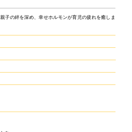
チケットガイド
過去の主催・共催公演＆イベント
、親子の絆を深め、幸せホルモンが育児の疲れを癒しま
ネーミングライツ・パートナー
ただいま準備中です