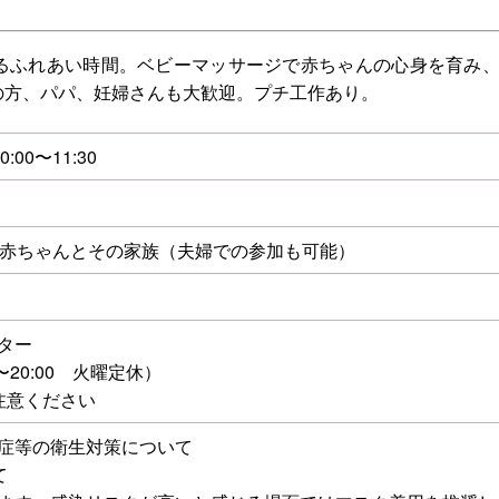
施設予約
るふれあい時間。ベビーマッサージで赤ちゃんの心身を育み
の方、パパ、妊婦さんも大歓迎。プチ工作あり。
ル
アクセシビリティ
:00〜11:30
ムプログラム
バリアフリー
リオス
鑑賞支援サービス
の赤ちゃんとその家族（夫婦での参加も可能）
フロアマップ
ター
:00〜20:00 火曜定休）
注意ください
症等の衛生対策について
て