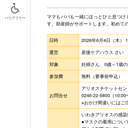
ママもパパも一緒にほっとひと息つけ
バリアフリー
す。助産師がサポートします。初めて
ニュースリリース
スケジュー
日時
2026年6月4日（木） 10
記事一覧
キッズルー
運営
産後ケアハウス さい
おでかけア
対象
妊婦さん、0歳～1歳
参加費
無料（要事前申込）
アリオスチケットセン
お問合せ
0246-22-5800（10
※おかけ間違いにはご
いわきアリオスの感染
●マスクの着用につい