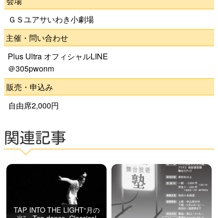
会場
ＧＳユアサいわき小劇場
よくある質問
主催・問い合わせ
Plus Ultra オフィシャルLINE
＠305pwonm
検
販売・申込み
索
自由席2,000円
いわきアリオスとは
関連記事
WEBマガジン
施設を使いたい
TAP INTO THE LIGHT“月の
光”ーTap dance×Classical