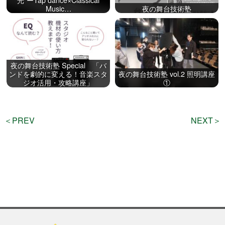
公演をみたい
Music…
夜の舞台技術塾
ニュースリリース
夜の舞台技術塾 Special 「バ
ンドを劇的に変える！音楽スタ
夜の舞台技術塾 vol.2 照明講座
スケジュール
ジオ活用・攻略講座」
①
アクセシビリティ
＜PREV
NEXT＞
ネーミングライツ・パートナー