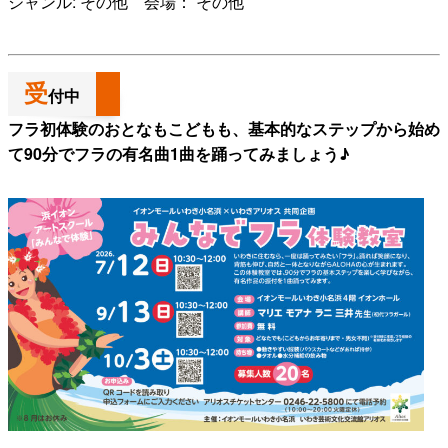
ジャンル: その他 会場： その他
よくある質問
受
付中
フラ初体験のおとなもこどもも、基本的なステップから始め
て90分でフラの有名曲1曲を踊ってみましょう♪
検
索
いわきアリオスとは
WEBマガジン
施設を使いたい