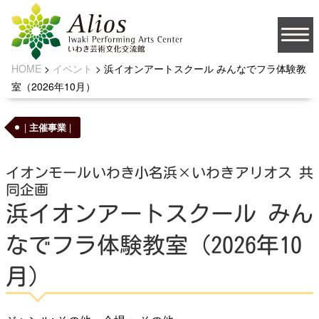
HOME
>
イベント
>
浜イオンアートスクール みんなでフラ体験教
大
室（2026年10月）
文字サイズ
中
小
背景の色
|
主催事業
|
イオンモールいわき小名浜×いわきアリオス 共
同企画
JA
浜イオンアートスクール みん
なでフラ体験教室（2026年10
ソーシャルメディア
月）
お問い合わせ