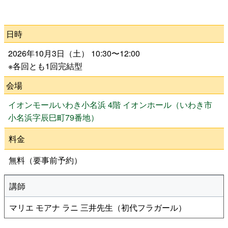
公演をみたい
日時
ニュースリリース
2026年10月3日（土） 10:30〜12:00
※各回とも1回完結型
スケジュール
会場
イオンモールいわき小名浜 4階 イオンホール（いわき市
アクセシビリティ
小名浜字辰巳町79番地）
料金
ネーミングライツ・パートナー
無料（要事前予約）
講師
マリエ モアナ ラニ 三井先生（初代フラガール）