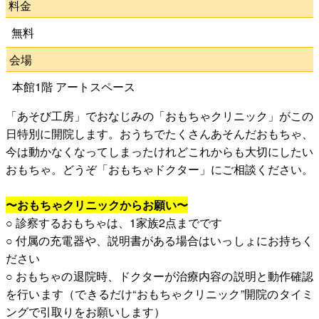
料金
公演をみたい
無料
ニュースリリース
会場
本館1階 アートスペース
スケジュール
「あそび工房」でおなじみの「おもちゃクリニック」がこの
日特別に開院します。おうちでたくさんあそんだおもちゃ、
今は動かなくなってしまったけれどこれからも大切にしたい
アクセシビリティ
おもちゃ。どうぞ「おもちゃドクター」にご相談ください。
〜おもちゃクリニックからお願い〜
ネーミングライツ・パートナー
○ 診察するおもちゃは、1家族2点までです
○ 付属の充電器や、説明書がある場合はいっしょにお持ちく
ださい
○ おもちゃの退院時、ドクターが治療内容の説明と動作確認
を行います（できるだけ“おもちゃクリニック”開院のタイミ
ングで引取りをお願いします）