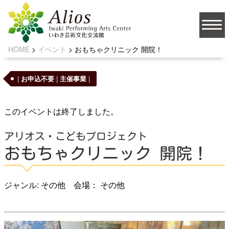
HOME
>
イベント
>
おもちゃクリニック 開院！
大
文字サイズ
中
小
|
お申込不要
|
主催事業
|
背景の色
このイベントは終了しました。
アリオス・こどもプロジェクト
JA
おもちゃクリニック 開院！
ジャンル: その他 会場： その他
ソーシャルメディア
お問い合わせ