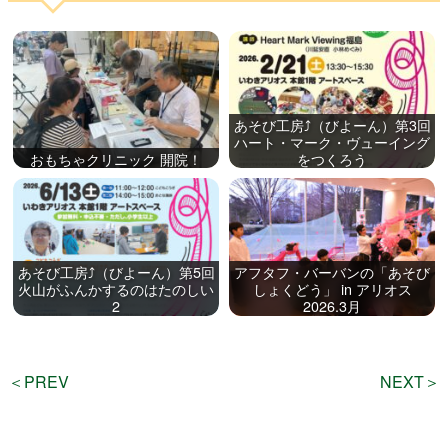
あそび工房⤴（びよーん）第3回
ハート・マーク・ヴューイング
おもちゃクリニック 開院！
をつくろう
あそび工房⤴（びよーん）第5回
アフタフ・バーバンの「あそび
火山がふんかするのはたのしい
しょくどう」 in アリオス
2
2026.3月
＜PREV
NEXT＞