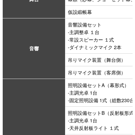
仮設緞帳幕
よくある質問
音響設備セット
-主調整卓 １台
-常設スピーカー １式
検
-ダイナミックマイク 2本
音響
索
吊りマイク装置（舞台側）
吊りマイク装置（客席側）
いわきアリオスとは
照明設備セットA（幕形式）
-主調光卓 1台
WEBマガジン
-固定照明設備 1式（総数230
照明設備セットB（反射板形式
施設を使いたい
-主調光卓 1台
-天井反射板ライト １式