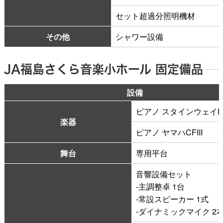
セット超過分照明機材
その他
シャワー設備
JA福島さくら音楽小ホール 固定備品
設備
ピアノ スタインウェイD
楽器
ピアノ ヤマハCFIII
舞台
専用平台
音響設備セット
-主調整卓 1台
-常設スピーカー 1式
-ダイナミックマイク 2