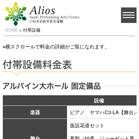
付帯設備
FACILITY
HOME
>
付帯設備
大
文字サイズ
中
小
※横スクロールで料金の詳細がご覧になれます。
背景の色
付帯設備料金表
JA
アルパイン大ホール 固定備品
設備
楽器
ピアノ ヤマハC3-LA【舞台／
ソーシャルメディア
仮設花道セット
お問い合わせ
舞台
幕類（紗幕、ジョーゼット幕、