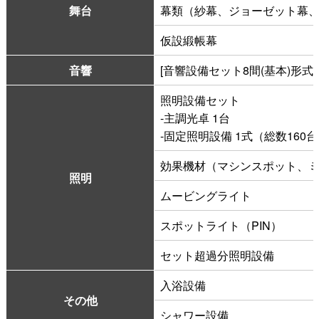
舞台
幕類（紗幕、ジョーゼット幕、
仮設緞帳幕
音響
[音響設備セット8間(基本)形式
照明設備セット
-主調光卓 1台
-固定照明設備 1式（総数160
効果機材（マシンスポット、
照明
ムービングライト
スポットライト（PIN）
セット超過分照明設備
入浴設備
その他
シャワー設備