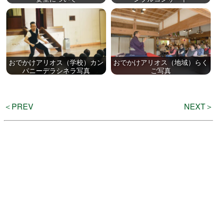
よくある質問
おでかけアリオス（学校）カン
おでかけアリオス（地域）らく
パニーデラシネラ写真
ご写真
検
索
＜PREV
NEXT＞
いわきアリオスとは
WEBマガジン
施設を使いたい