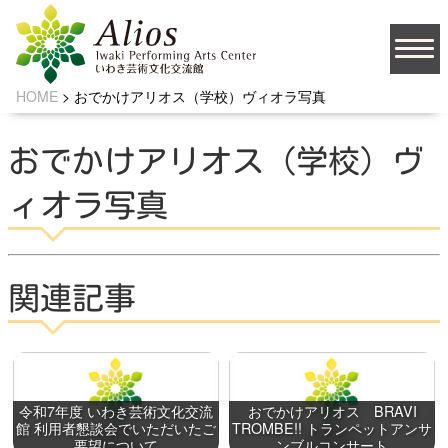
HOME
>
おでかけアリオス（学校）ヴィオラ写真
大
文字サイズ
中
小
おでかけアリオス（学校）ヴ
背景の色
ィオラ写真
JA
関連記事
ソーシャルメディア
令和7年度 いわき芸術文化交流
おでかけアリオス BRAVI
館 利用者懇談会でいただいたご
TROMBE!! トランペットアンサ
お問い合わせ
要望について
ンブルコンサート