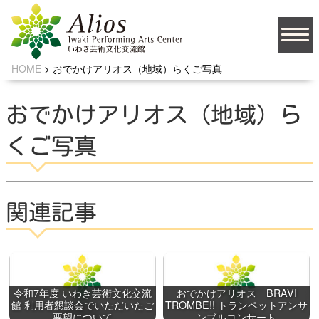
HOME
>
おでかけアリオス（地域）らくご写真
大
文字サイズ
中
小
おでかけアリオス（地域）ら
背景の色
くご写真
JA
関連記事
ソーシャルメディア
令和7年度 いわき芸術文化交流
おでかけアリオス BRAVI
館 利用者懇談会でいただいたご
TROMBE!! トランペットアンサ
お問い合わせ
要望について
ンブルコンサート