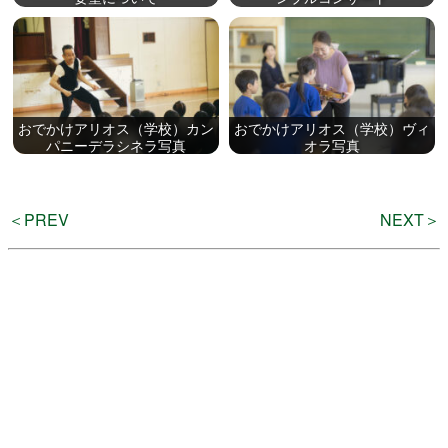
よくある質問
おでかけアリオス（学校）カン
おでかけアリオス（学校）ヴィ
パニーデラシネラ写真
オラ写真
検
索
＜PREV
NEXT＞
いわきアリオスとは
WEBマガジン
施設を使いたい