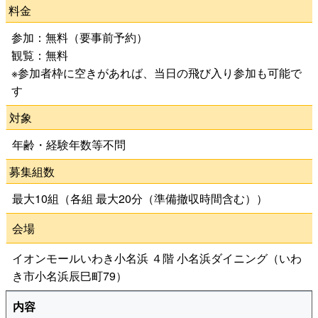
料金
参加：無料（要事前予約）
観覧：無料
※参加者枠に空きがあれば、当日の飛び入り参加も可能で
す
対象
年齢・経験年数等不問
募集組数
最大10組（各組 最大20分（準備撤収時間含む））
会場
イオンモールいわき小名浜 ４階 小名浜ダイニング（いわ
き市小名浜辰巳町79）
内容