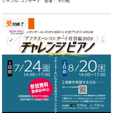
ジャンル: コンサート 会場： その他
よくある質問
受
付終了
検
索
いわきアリオスとは
WEBマガジン
施設を使いたい