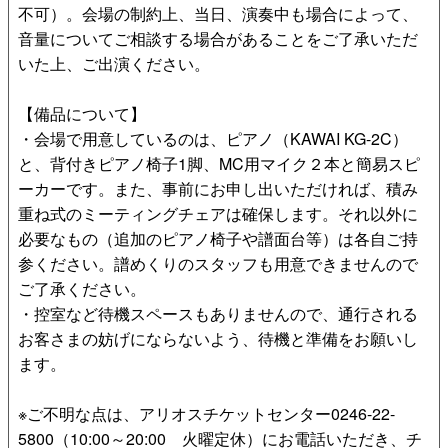
不可）。会場の制約上、当日、演奏中も場合によって、
音量についてご相談する場合があることをご了承いただ
いた上、ご出演ください。
【備品について】
・会場で用意しているのは、ピアノ（KAWAI KG-2C）
と、背付きピアノ椅子1脚、MC用マイク２本と簡易スピ
ーカーです。また、事前にお申し出いただければ、積み
重ね式のミーティングチェアは確保します。それ以外に
必要なもの（追加のピアノ椅子や譜面台等）は各自ご持
参ください。譜めくりのスタッフも用意できませんので
ご了承ください。
・控室など待機スペースもありませんので、通行される
お客さまの妨げにならないよう、待機と準備をお願いし
ます。
※ご不明な点は、アリオスチケットセンター0246-22-
5800（10:00～20:00 火曜定休）にお電話いただき、チ