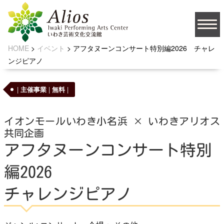
HOME
>
イベント
>
アフタヌーンコンサート特別編2026 チャレ
大
ンジピアノ
文字サイズ
中
小
背景の色
|
主催事業
|
無料
|
イオンモールいわき小名浜 × いわきアリオス
共同企画
JA
アフタヌーンコンサート特別
編2026
ソーシャルメディア
チャレンジピアノ
お問い合わせ