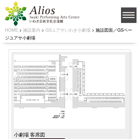
GS
施設図面／
ユアサ小劇場
DRAWING/SMALL THEATER
HOME
>
施設案内
>
GSユアサいわき小劇場
>
施設図面／GSペー
大
ジユアサ小劇場
文字サイズ
中
小
背景の色
JA
ソーシャルメディア
小劇場 客席図
お問い合わせ