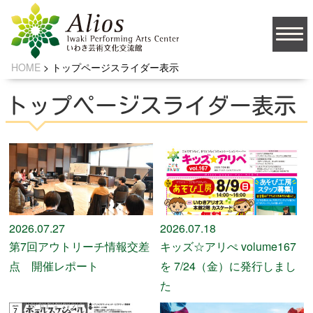
HOME
>
トップページスライダー表示
大
文字サイズ
中
小
トップページスライダー表示
背景の色
JA
2026.07.27
2026.07.18
第7回アウトリーチ情報交差
キッズ☆アリぺ volume167
ソーシャルメディア
点 開催レポート
を 7/24（金）に発行しまし
た
お問い合わせ